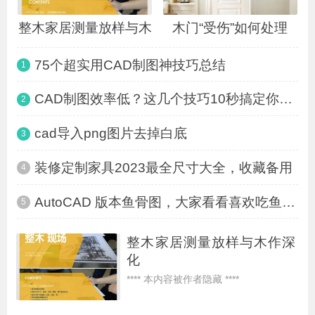
整木家居测量放样与木
木门“受伤”如何处理
75个超实用CAD制图神技巧总结
1
CAD制图效率低？这几个技巧10秒搞定你一个
2
cad导入png图片去掉白底
3
装修定制家具2023最全尺寸大全，收藏备用
4
AutoCAD 版本鱼骨图，大家看看喜欢吃鱼的哪
5
整木家居测量放样与木作深
化
**** 本内容被作者隐藏 ****