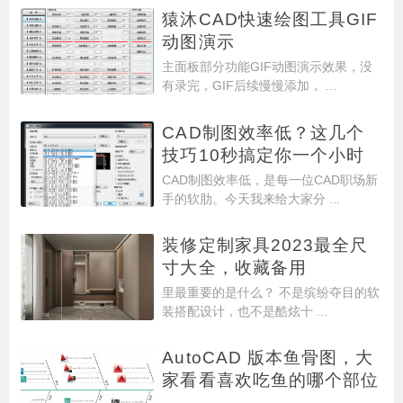
猿沐CAD快速绘图工具GIF
动图演示
主面板部分功能GIF动图演示效果，没
有录完，GIF后续慢慢添加， ...
CAD制图效率低？这几个
技巧10秒搞定你一个小时
的工
CAD制图效率低，是每一位CAD职场新
手的软肋。今天我来给大家分 ...
装修定制家具2023最全尺
寸大全，收藏备用
里最重要的是什么？ 不是缤纷夺目的软
装搭配设计，也不是酷炫十 ...
AutoCAD 版本鱼骨图，大
家看看喜欢吃鱼的哪个部位