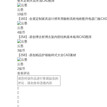
整木定制天花吊顶CAD图库
云墨
10猿币
【165】-全屋定制家具设计师常用橱柜高柜地柜配件电器门板CA
云墨
4猿币
【254】-原创博古柜博古架内部结构基本格局CAD图库
云墨
3猿币
【258】-原创精品护墙板样式大全CAD素材
云墨
2猿币
发表评论




