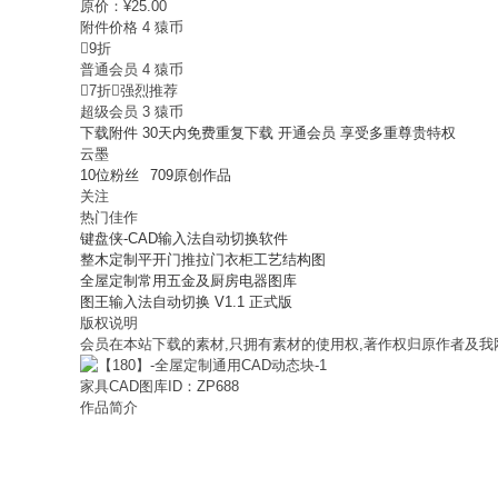
原价：
¥
25.00
附件价格
4
猿币

9折
普通会员
4
猿币

7折

强烈推荐
超级会员
3
猿币
下载附件
30天内免费重复下载
开通会员
享受多重尊贵特权
云墨
10
位粉丝
709
原创作品
关注
热门佳作
键盘侠-CAD输入法自动切换软件
整木定制平开门推拉门衣柜工艺结构图
全屋定制常用五金及厨房电器图库
图王输入法自动切换 V1.1 正式版
版权说明
会员在本站下载的素材,只拥有素材的使用权,著作权归原作者及我
家具CAD图库ID：ZP688
作品简介