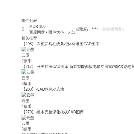
附件列表
MDR-180

提取码：****
（购买后可见）
百度网盘
/
附件大小：未知
相关推荐
【208】-衣柜罗马柱线条柜体标准图CAD图库
云墨
2猿币
【217】-开关插座CAD图库 新款智能面板电箱立面室内家装动态
云墨
3猿币
【200】-CAD彩色动态块
云墨
4猿币
【270】-整木完整深化模板CAD图库
云墨
3猿币