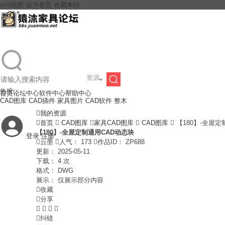
xml地图
设为首页
收藏本站
资源
热搜:
首页
论坛中心
软件中心
帮助中心
搜
CAD图库
CAD插件
家具图片
CAD软件
整木

我的资源

首页

CAD图库

家具CAD图库

CAD图库

【180】-全屋
【180】-全屋定制通用CAD动态块
登录
注册
索

云墨

人气：
173

作品ID：
ZP688
更新：
2025-05-11
下载：
4 次
格式：
DWG
展示：
仅展示部分内容

收藏

分享





纠错