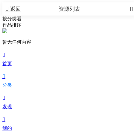


返回
资源列表
按分类看
作品排序
暂无任何内容

首页

分类

发现

我的