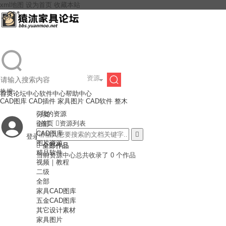
xml地图
设为首页
收藏本站
资源
热搜:
首页
论坛中心
软件中心
帮助中心
搜
CAD图库
CAD插件
家具图片
CAD软件
整木

我的资源
分类

首页

资源列表
全部
CAD图库

登录
注册
索
图片资源

全部作品
精品软件
当前资源中心总共收录了 0 个作品
视频｜教程
二级
全部
家具CAD图库
五金CAD图库
其它设计素材
家具图片