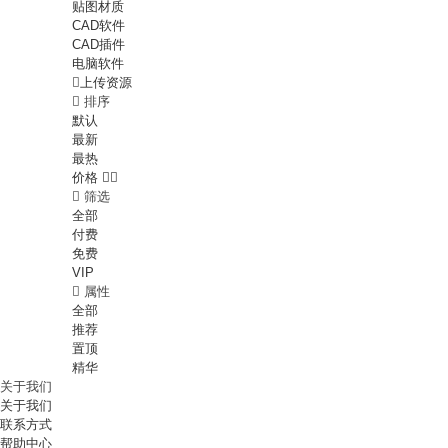
贴图材质
CAD软件
CAD插件
电脑软件

上传资源

排序
默认
最新
最热
价格



筛选
全部
付费
免费
VIP

属性
全部
推荐
置顶
精华
关于我们
关于我们
联系方式
帮助中心